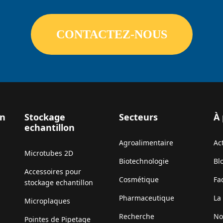
CONTACTEZ-NOUS
on
Stockage
Secteurs
À
echantillon
Agroalimentaire
Ac
Microtubes 2D
Biotechnologie
Bl
Accessoires pour
Cosmétique
Fa
stockage echantillon
Pharmaceutique
La
Microplaques
Recherche
No
Pointes de Pipetage