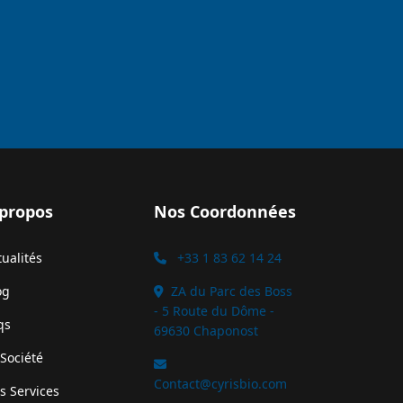
 propos
Nos Coordonnées
tualités
+33 1 83 62 14 24
og
ZA du Parc des Boss
- 5 Route du Dôme -
qs
69630 Chaponost
 Société
Contact@cyrisbio.com
s Services